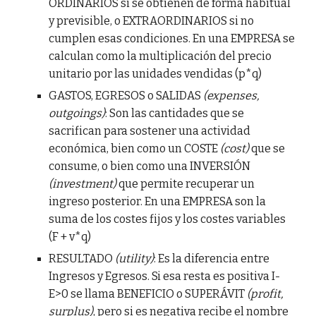
ORDINARIOS si se obtienen de forma habitual
y previsible, o EXTRAORDINARIOS si no
cumplen esas condiciones. En una EMPRESA se
calculan como la multiplicación del precio
unitario por las unidades vendidas (p*q)
GASTOS, EGRESOS o SALIDAS
(expenses,
outgoings)
: Son las cantidades que se
sacrifican para sostener una actividad
económica, bien como un COSTE
(cost)
que se
consume, o bien como una INVERSIÓN
(investment)
que permite recuperar un
ingreso posterior. En una EMPRESA son la
suma de los costes fijos y los costes variables
(F + v*q)
RESULTADO
(utility)
: Es la diferencia entre
Ingresos y Egresos. Si esa resta es positiva I-
E>0 se llama BENEFICIO o SUPERÁVIT
(profit,
surplus)
, pero si es negativa recibe el nombre