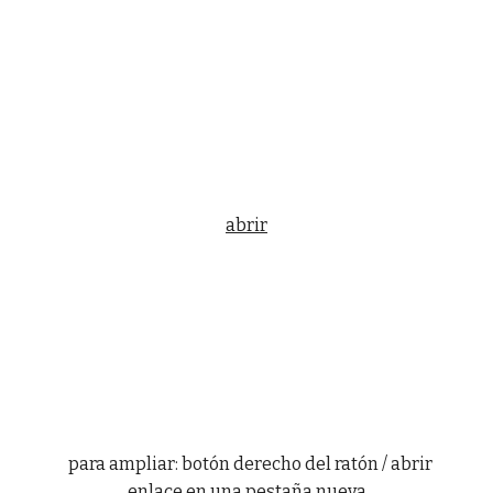
abrir
para ampliar: botón derecho del ratón / abrir
enlace en una pestaña nueva